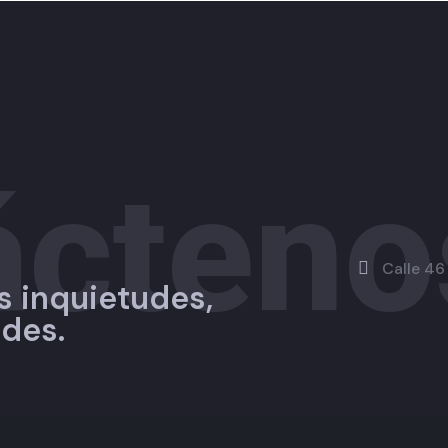
ácteno
Calle 46
s inquietudes,
udes.