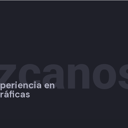
zcano
periencia en
gráficas