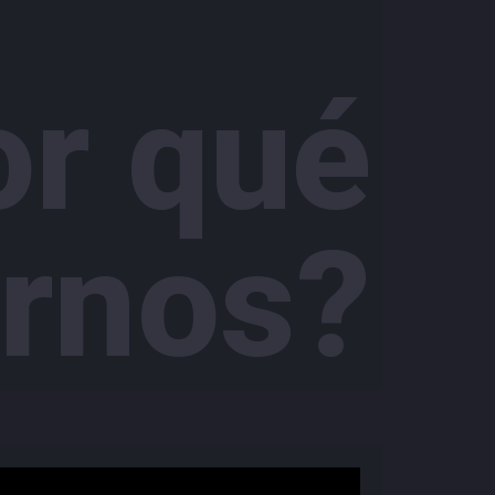
or qué
irnos?